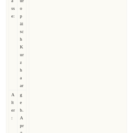
a
ur
ss
o
e:
p
äi
sc
h
K
ur
z
h
a
ar
A
g
lt
e
er
b.
:
A
pr