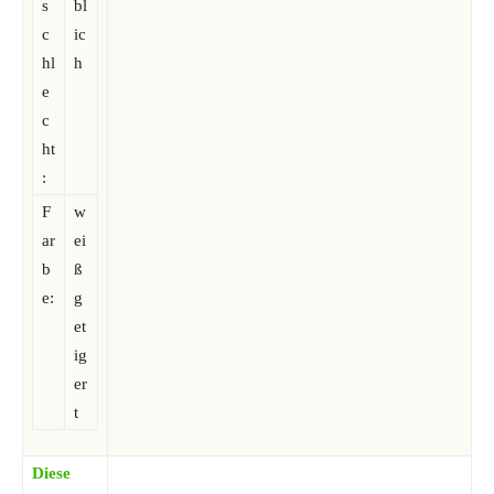
s
bl
c
ic
hl
h
e
c
ht
:
F
w
ar
ei
b
ß
e:
g
et
ig
er
t
Diese