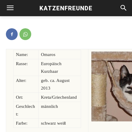
KATZENFREUNDE
Omaros -vermittelt-
Name:
Omaros
Rasse:
Europäisch
Kurzhaar
Alter:
geb. ca. August
2013
Ort:
Kreta/Griechenland
Geschlech
männlich
t:
Farbe:
schwarz weiß