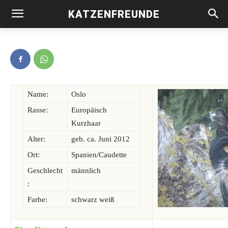
KATZENFREUNDE
Oslo -vermittelt-
Name:
Oslo
Rasse:
Europäisch
Kurzhaar
Alter:
geb. ca. Juni 2012
Ort:
Spanien/Caudette
Geschlecht
männlich
:
Farbe:
schwarz weiß