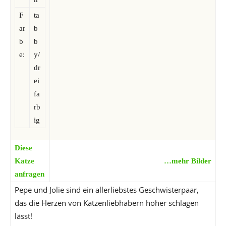
F
ta
ar
b
b
b
e:
y/
dr
ei
fa
rb
ig
Diese
Katze
…mehr Bilder
anfragen
Pepe und Jolie sind ein allerliebstes Geschwisterpaar,
das die Herzen von Katzenliebhabern höher schlagen
lässt!