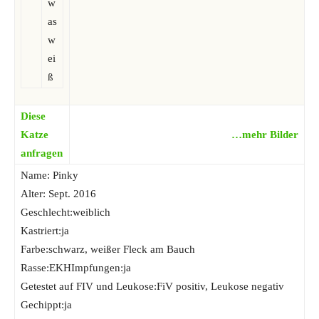
w
as
w
ei
ß
Diese
Katze
…mehr Bilder
anfragen
Name: Pinky
Alter: Sept. 2016
Geschlecht:weiblich
Kastriert:ja
Farbe:schwarz, weißer Fleck am Bauch
Rasse:EKHImpfungen:ja
Getestet auf FIV und Leukose:FiV positiv, Leukose negativ
Gechippt:ja