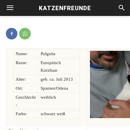
KATZENFREUNDE
Pulguita -vermittelt-
Name:
Pulguita
Rasse:
Europäisch
Kurzhaar
Alter:
geb. ca. Juli 2013
Ort:
Spanien/Odena
Geschlecht
weiblich
:
Farbe:
schwarz weiß