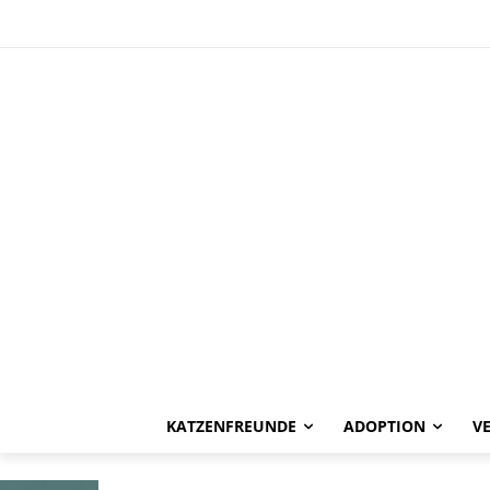
HAPPY END
Sudja -vermitt
KATZENFREUNDE
ADOPTION
V