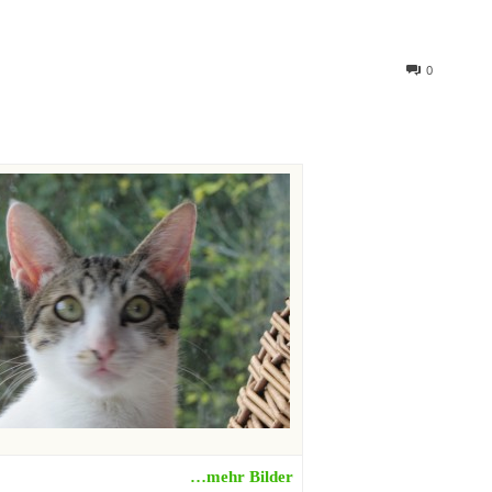
0
…mehr Bilder