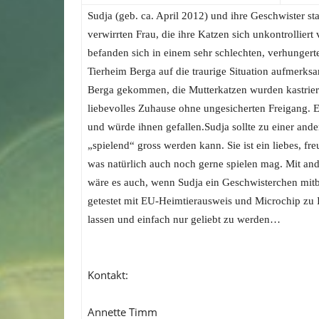
Sudja (geb. ca. April 2012) und ihre Geschwister s
verwirrten Frau, die ihre Katzen sich unkontrollier
befanden sich in einem sehr schlechten, verhungert
Tierheim Berga auf die traurige Situation aufmerks
Berga gekommen, die Mutterkatzen wurden kastriert
liebevolles Zuhause ohne ungesicherten Freigang. 
und würde ihnen gefallen.Sudja sollte zu einer ande
„spielend“ gross werden kann. Sie ist ein liebes, f
was natürlich auch noch gerne spielen mag. Mit ande
wäre es auch, wenn Sudja ein Geschwisterchen mit
getestet mit EU-Heimtierausweis und Microchip zu
lassen und einfach nur geliebt zu werden…
Kontakt:
Annette Timm