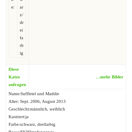
e:
ar
z/
dr
ei
fa
rb
ig
Diese
Katze
…mehr Bilder
anfragen
Name:Suffletel und Maddie
Alter: Sept. 2006, August 2013
Geschlecht:männlich, weiblich
Kastriert:ja
Farbe:schwarz, dreifarbig