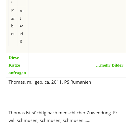
:
F
ro
ar
t
b
w
e:
ei
ß
Diese
Katze
…mehr Bilder
anfragen
Thomas, m., geb. ca. 2011, PS Rumänien
Thomas ist süchtig nach menschlicher Zuwendung. Er
will schmusen, schmusen, schmusen…….