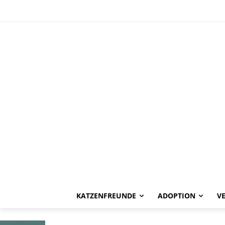
HAPPY END
Thomas -vermi
KATZENFREUNDE
ADOPTION
V