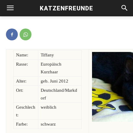
KATZENFREUNDE
Tiffany -vermittelt-
Name:
Tiffany
Rasse:
Europäisch
Kurzhaar
Alter:
geb. Juni 2012
Ort:
Deutschland/Markd
orf
Geschlech
weiblich
t:
Farbe:
schwarz