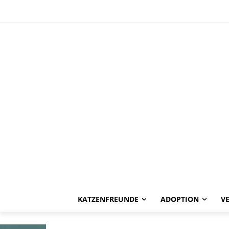
HAPPY END
Tom -vermitte
KATZENFREUNDE
ADOPTION
V