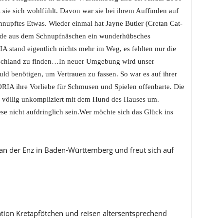
s sie sich wohlfühlt. Davon war sie bei ihrem Auffinden auf
chnupftes Etwas. Wieder einmal hat Jayne Butler (Cretan Cat-
 wurde aus dem Schnupfnäschen ein wunderhübsches
 stand eigentlich nichts mehr im Weg, es fehlten nur die
eutschland zu finden…In neuer Umgebung wird unser
d benötigen, um Vertrauen zu fassen. So war es auf ihrer
 TORIA ihre Vorliebe für Schmusen und Spielen offenbarte. Die
 völlig unkompliziert mit dem Hund des Hauses um.
ese nicht aufdringlich sein.Wer möchte sich das Glück ins
 an der Enz in Baden-Württemberg und freut sich auf
ation Kretapfötchen und reisen altersentsprechend