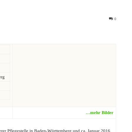
0
erg
…mehr Bilder
erer Pflegestelle in Baden-Württemberg und ca. Januar 2016