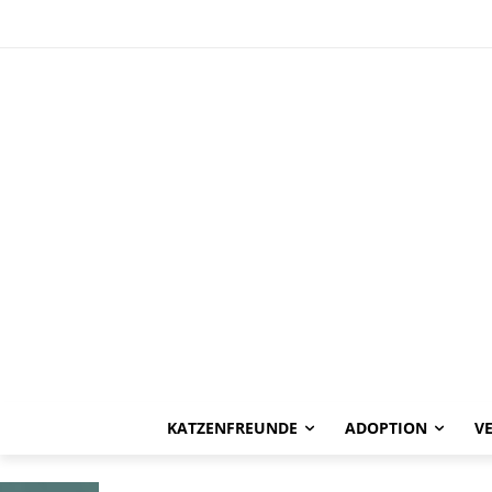
HAPPY END
Toria -vermitt
KATZENFREUNDE
ADOPTION
V