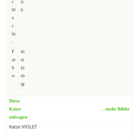
c
ic
hl
h
e
c
ht
:
F
dr
ar
ei
b
fa
e:
rb
ig
Diese
Katze
…mehr Bilder
anfragen
Katze VIOLET