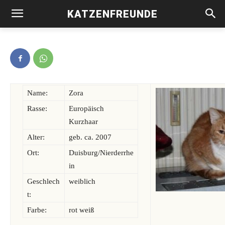
KATZENFREUNDE
Zora -vermittelt-
Name:
Zora
Rasse:
Europäisch
Kurzhaar
Alter:
geb. ca. 2007
Ort:
Duisburg/Nierderrhe
in
Geschlech
weiblich
t:
Farbe:
rot weiß