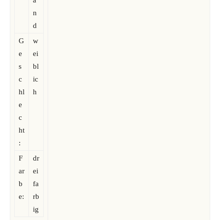
a
n
d
G
w
e
ei
s
bl
c
ic
hl
h
e
c
ht
:
F
dr
ar
ei
b
fa
e:
rb
ig