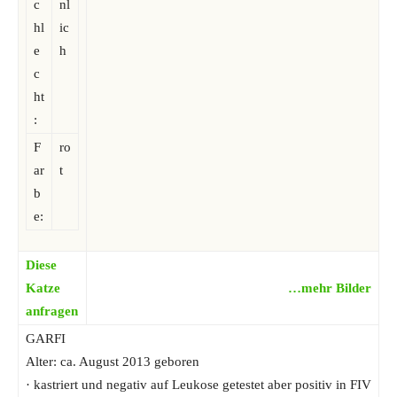
c
nl
hl
ic
e
h
c
ht
:
F
ro
ar
t
b
e:
Diese
Katze
…mehr Bilder
anfragen
GARFI
Alter: ca. August 2013 geboren
· kastriert und negativ auf Leukose getestet aber positiv in FIV