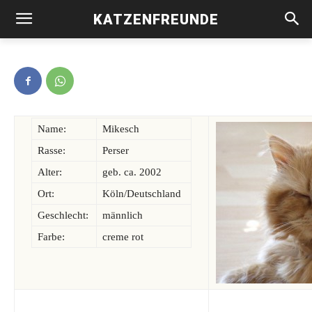
neues schönes Zuhause zu genießen. Es tut uns sehr
KATZENFREUNDE
leid.
Name:
Mikesch
Rasse:
Perser
Alter:
geb. ca. 2002
Ort:
Köln/Deutschland
Geschlecht:
männlich
Farbe:
creme rot