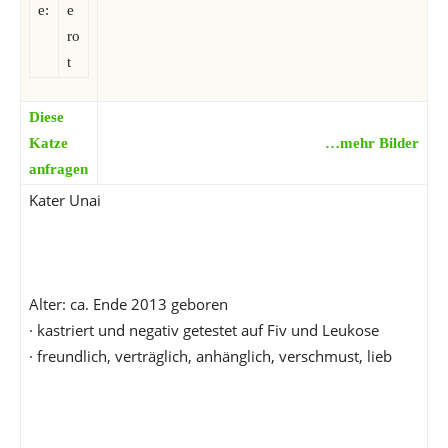
e:
e
ro
t
Diese
Katze
…mehr Bilder
anfragen
Kater Unai
Alter: ca. Ende 2013 geboren
· kastriert und negativ getestet auf Fiv und Leukose
· freundlich, verträglich, anhänglich, verschmust, lieb